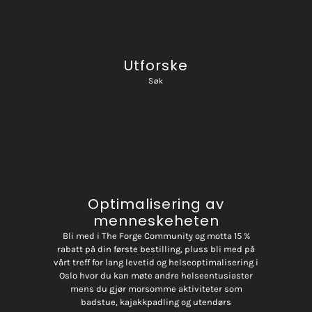
Retningslinjer for frakt
Retur og angrerett
Vanlige spørsmål Rødlysmaske
Vanlige spørsmål Blålys Briller
Utforske
Søk
Produkter
Tre steg til et lengre liv
Blogg
Om oss
Kontakt oss
Ambassadørprogram
Forge-fellesskapet
Optimalisering av
menneskeheten
Bli med i The Forge Community og motta 15 %
rabatt på din første bestilling, pluss bli med på
vårt treff for lang levetid og helseoptimalisering i
Oslo hvor du kan møte andre helseentusiaster
mens du gjør morsomme aktiviteter som
badstue, kajakkpadling og utendørs