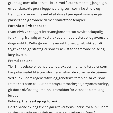
grunnlag som alle kan ta i bruk. Ved å starte med tilgjengelige,
evidensbaserte grunnleggende ting som søvn, kosthold og
trening, sikrer rammeverket at disse kjernepraksisene er på
plass før de går videre til mer målrettede terapier.
Forankret i vitenskap
:
Hvert nivå vektlegger intervensjoner støttet av vitenskapelig
forskning, fra valg av kosttilskudd til rødt lysterapi og avansert
diagnostikk. Dette gir rammeverket troverdighet, slik at folk
trygt kan følge strategier som er bevist for å fremme helse og
lang levetid.
Fremtidsklar
:
Tier 3 introduserer banebrytende, eksperimentelle terapier som
har potensialet til å transformere helse i de kommende tiårene.
Ved å inkludere regenerative og genetiske terapier, så vel som
fremskritt som cellulær omprogrammering og organerstatning,
gir dette nivået et glimt inn i fremtiden for vitenskap om lang
levetid.
Fokus på fellesskap og formål
:
De
3 nivåene av lang levetid
går utover fysisk helse for å inkludere
følelsesmessig og sosialt velvære. Fellesskap og formål,