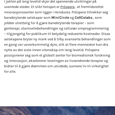
I jakten på lang levetid skjer det spennende utviklinger på
uventede steder. Et slikt hotspot er
Próspera
, et fremtidsrettet
innovasjonssenter som ligger i Honduras. Próspera tiltrekker seg
banebrytende selskaper som
MiniCircle
og
CellColabs
, som
jobber utrettelig for å gjøre banebrytende terapier – som
genterapi, stamcellebehandlinger og cellulær omprogrammering
– tilgjengelig for publikum til betydelig reduserte kostnader. Disse
selskapene bryter ny mark ved å tilby avanserte behandlinger som
en gang var uoverkommelig dyre, slik at flere mennesker kan dra
nytte av det siste innen vitenskap om lang levetid. Próspera
posisjonerer seg som et globalt senter for biomedisinsk forskning
og innovasjon, akselererer leveringen av livsendrende terapier og
bidrar til å gjøre drømmen om utvidede, sunnere liv til virkelighet
for alle.
SJEKK UT PROSPERA