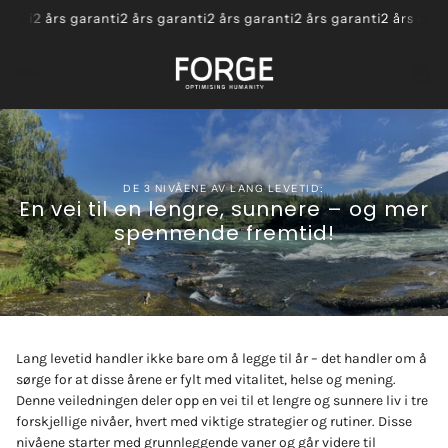
nti
2 års garanti
2 års garanti
2 års garanti
2 års garanti
2 års garant
DE 3 NIVÅENE AV LANG LEVETID:
En vei til en lengre, sunnere – og mer
spennende fremtid!
Lang levetid handler ikke bare om å legge til år – det handler om å
sørge for at disse årene er fylt med vitalitet, helse og mening.
Denne veiledningen deler opp en vei til et lengre og sunnere liv i tre
forskjellige nivåer, hvert med viktige strategier og rutiner. Disse
nivåene starter med grunnleggende vaner og går videre til