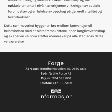
nøkkelelementer i nivå 1, anerkjenner virkningen av sosiale
forbindelser og en følelse av oppdrag på generell vitalitet og
livstilfredshet.
Dette rammeverket bygger en bro mellom konvensjonell
helsevisdom med de siste fremskrittene innen langlivsvitenskap,
og skaper en vei som støtter mennesker på alle stadier av deres
velværereise.
Forge
Adresse:
Trondheimsveien 5B, 0560 Oslo
Bedrift:
Life Forge AS
Org nr:
924 593 806
Telefon:
+47 98677019
Informasjon
Vilkår for bruk
Personvernerklæring