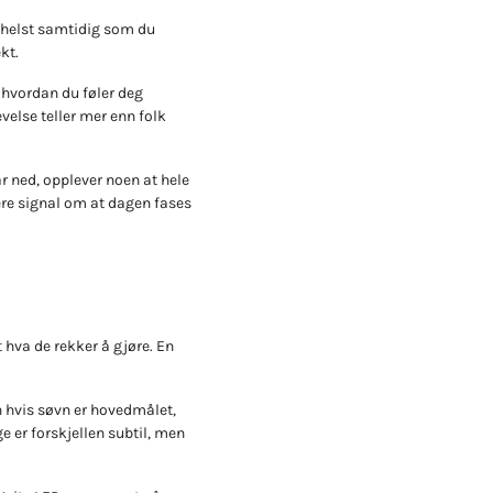
, helst samtidig som du
kt.
g hvordan du føler deg
velse teller mer enn folk
r ned, opplever noen at hele
gere signal om at dagen fases
t hva de rekker å gjøre. En
en hvis søvn er hovedmålet,
 er forskjellen subtil, men