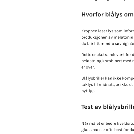
Hvorfor blålys om
Kroppen leser lys som inform
produksjonen av melatonin f
du blir litt mindre søvnig n
Dette er ekstra relevant for 
belastning kombinert med my
er over.
Blålysbriller kan ikke kompen
taklys til midnatt, er ikke 
nyttige.
Test av blålysbrill
Når målet er bedre kveldsro,
glass passer ofte best for d