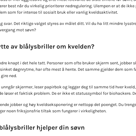
r best når du virkelig prioriterer nedregulering. Ulempen er at de ikke p
em som for intense til sosialt bruk eller vanlig kveldsaktivitet.
ig svar. Det riktige valget styres av målet ditt. Vil du ha litt mindre lysst
 overgang mot søvn?
te av blålysbriller om kvelden?
re knapt i det hele tatt. Personer som ofte bruker skjerm sent, jobber ski
forsinket døgnrytme, har ofte mest å hente. Det samme gjelder dem som f
 gire ned.
 unngår skjermer, leser papirbok og legger deg til samme tid hver kveld,
de løser et faktisk problem. De er ikke et statussymbol for biohackere. De
de jobber og høy kveldseksponering er nettopp det poenget. Du trenger i
er noen friksjonsfrie tiltak som fungerer i virkeligheten.
blålysbriller hjelper din søvn