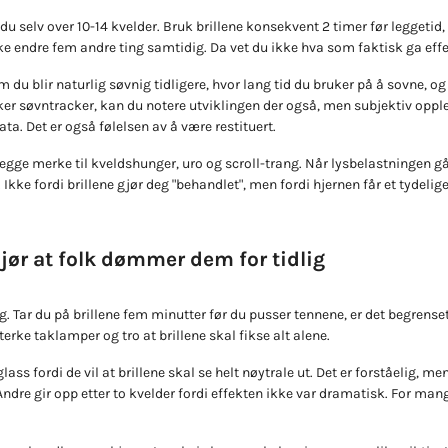
du selv over 10-14 kvelder. Bruk brillene konsekvent 2 timer før leggetid
e endre fem andre ting samtidig. Da vet du ikke hva som faktisk ga effe
 du blir naturlig søvnig tidligere, hvor lang tid du bruker på å sovne, o
er søvntracker, kan du notere utviklingen der også, men subjektiv opple
data. Det er også følelsen av å være restituert.
gge merke til kveldshunger, uro og scroll-trang. Når lysbelastningen gå
 Ikke fordi brillene gjør deg "behandlet", men fordi hjernen får et tydeli
gjør at folk dømmer dem for tidlig
g. Tar du på brillene fem minutter før du pusser tennene, er det begrense
erke taklamper og tro at brillene skal fikse alt alene.
ass fordi de vil at brillene skal se helt nøytrale ut. Det er forståelig, m
re gir opp etter to kvelder fordi effekten ikke var dramatisk. For mange