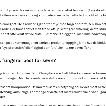
rm. Lys som lekker inn fra sidene reduserer effekten, særlig hvis du sitt
t brillene må være store og klumpete, men de bør sitte tett nok til at de f
rvennlighet. Hvis brillene gjør altfor mye med fargeoppfattelsen, kan de
l bruk. Her finnes det et reelt trade-off: jo kraftigere filtrering, desto st
er det ofte verdt det de siste 1-3 timene før leggetid, men ikke nødvendig
teten på dokumentasjonen. Seriøse produkter oppgir gjerne hva de blokke
"eye protection" eller "digital comfort" sier lite om søvneffekt.
s fungerer best for søvn?
g hvordan du bruker dem. Klare glass med lett filter kan være bedre enn 
ermiddagen. Men hvis målet er å støtte melatoninproduksjon om kvelden,
eressant kompromiss. De kan redusere en betydelig del av det mest aktive
vendig vanskelige. For mange er dette det mest realistiske nivået - godt 
rukt.
lass er mer aggressive og ofte mest relevante de siste timene før søvn, 