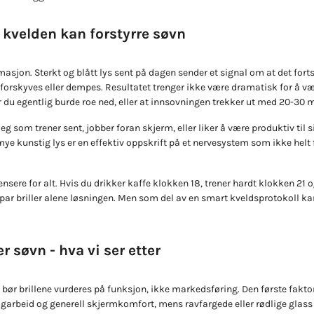
 kvelden kan forstyrre søvn
asjon. Sterkt og blått lys sent på dagen sender et signal om at det forts
orskyves eller dempes. Resultatet trenger ikke være dramatisk for å væ
år du egentlig burde roe ned, eller at innsovningen trekker ut med 20-30 m
deg som trener sent, jobber foran skjerm, eller liker å være produktiv til 
e kunstig lys er en effektiv oppskrift på et nervesystem som ikke helt
sere for alt. Hvis du drikker kaffe klokken 18, trener hardt klokken 21 og
et par briller alene løsningen. Men som del av en smart kveldsprotokoll 
er søvn - hva vi ser etter
 bør brillene vurderes på funksjon, ikke markedsføring. Den første faktore
agarbeid og generell skjermkomfort, mens ravfargede eller rødlige glass 