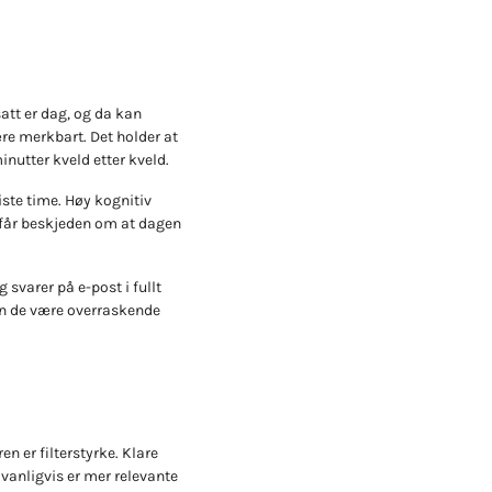
att er dag, og da kan
re merkbart. Det holder at
inutter kveld etter kveld.
siste time. Høy kognitiv
 får beskjeden om at dagen
 svarer på e-post i fullt
kan de være overraskende
n er filterstyrke. Klare
vanligvis er mer relevante