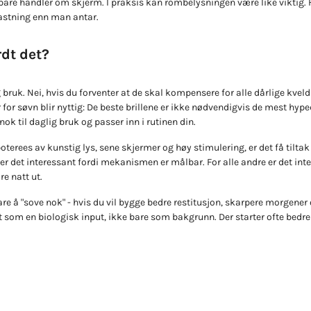
tte bare handler om skjerm. I praksis kan rombelysningen være like viktig.
lastning enn man antar.
rdt det?
ig bruk. Nei, hvis du forventer at de skal kompensere for alle dårlige kvel
er for søvn blir nyttig: De beste brillene er ikke nødvendigvis de mest hy
nok til daglig bruk og passer inn i rutinen din.
oterees av kunstig lys, sene skjermer og høy stimulering, er det få tiltak
er det interessant fordi mekanismen er målbar. For alle andre er det int
re natt ut.
re å "sove nok" - hvis du vil bygge bedre restitusjon, skarpere morgener o
t som en biologisk input, ikke bare som bakgrunn. Der starter ofte bedre 