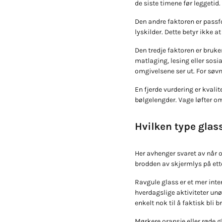
de siste timene før leggetid.
Den andre faktoren er passfo
lyskilder. Dette betyr ikke a
Den tredje faktoren er bruke
matlaging, lesing eller sosia
omgivelsene ser ut. For søvn 
En fjerde vurdering er kvali
bølgelengder. Vage løfter om 
Hvilken type glas
Her avhenger svaret av når o
brodden av skjermlys på ett
Ravgule glass er et mer int
hverdagslige aktiviteter unød
enkelt nok til å faktisk bli b
Mørkere oransje eller røde g