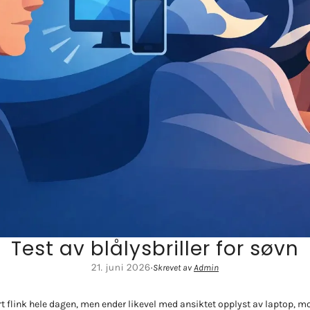
Test av blålysbriller for søvn
21. juni 2026
·
Skrevet av
Admin
t flink hele dagen, men ender likevel med ansiktet opplyst av laptop, m