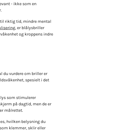
levant - ikke som en
.
l riktig tid, mindre mental
lisering
, er blålysbriller
årvåkenhet og kroppens indre
al du vurdere om briller er
dsvåkenhet, spesielt i det
n lys som stimulerer
skjerm på dagtid, men de er
er målrettet.
kes, hvilken belysning du
 som klemmer, sklir eller