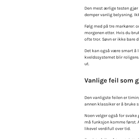
Den mest ærlige testen gjør 
demper vanlig belysning. Ikk
Følg med på tre markører: om
morgenen etter. Hvis du bruk
ofte tror. Søvn er ikke bare 
Det kan også være smart å le
kveldssystemet blir roligere.
ut.
Vanlige feil som 
Den vanligste feilen er timin
annen klassiker er å bruke st
Noen velger også for svake gl
må funksjon komme først. And
likevel verdifull over tid.