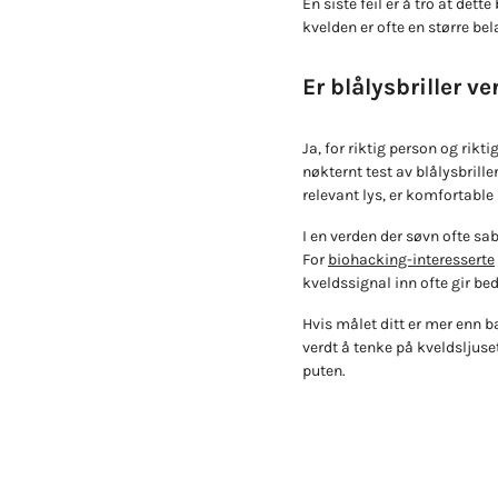
En siste feil er å tro at de
kvelden er ofte en større be
Er blålysbriller ve
Ja, for riktig person og rikt
nøkternt test av blålysbrill
relevant lys, er komfortable 
I en verden der søvn ofte sab
For
biohacking-interesserte
kveldssignal inn ofte gir bed
Hvis målet ditt er mer enn ba
verdt å tenke på kveldsljuse
puten.