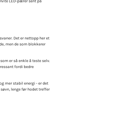
 Hvite LED-pærer sent på
dsvaner. Det er nettopp her et
pede, men de som blokkerer
 som er så enkle å teste selv.
eressant fordi bedre
g mer stabil energi - er det
søvn, lenge før hodet treffer