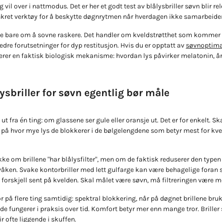
vil over i nattmodus. Det er her et godt test av blålysbriller søvn blir re
kret verktøy for å beskytte døgnrytmen når hverdagen ikke samarbeider
e bare om å sovne raskere. Det handler om kveldstrøtthet som kommer ti
bedre forutsetninger for dyp restitusjon. Hvis du er opptatt av
søvnoptima
serer en faktisk biologisk mekanisme: hvordan lys påvirker melatonin, 
lysbriller for søvn egentlig bør måle
ut fra én ting: om glassene ser gule eller oransje ut. Det er for enkelt. Sk
 på hvor mye lys de blokkerer i de bølgelengdene som betyr mest for kvel
kke om brillene "har blålysfilter", men om de faktisk reduserer den type
ken. Svake kontorbriller med lett gulfarge kan være behagelige foran 
or forskjell sent på kvelden. Skal målet være søvn, må filtreringen være m
or på flere ting samtidig: spektral blokkering, når på døgnet brillene bru
 de fungerer i praksis over tid. Komfort betyr mer enn mange tror. Briller
ir ofte liggende i skuffen.