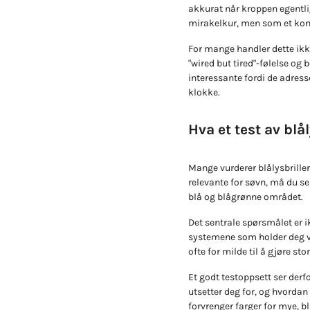
akkurat når kroppen egentlig 
mirakelkur, men som et kon
For mange handler dette ikk
"wired but tired"-følelse og 
interessante fordi de adres
klokke.
Hva et test av blå
Mange vurderer blålysbriller 
relevante for søvn, må du se
blå og blågrønne området.
Det sentrale spørsmålet er i
systemene som holder deg vå
ofte for milde til å gjøre st
Et godt testoppsett ser derf
utsetter deg for, og hvordan
forvrenger farger for mye, bl