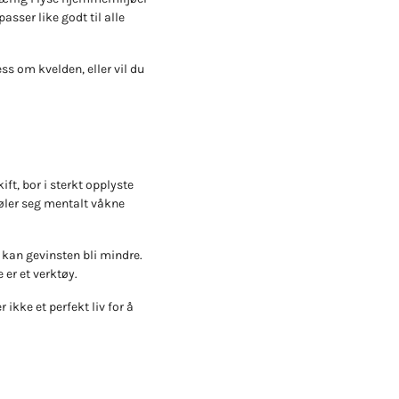
asser like godt til alle
ress om kvelden, eller vil du
ft, bor i sterkt opplyste
øler seg mentalt våkne
 kan gevinsten bli mindre.
 er et verktøy.
kke et perfekt liv for å