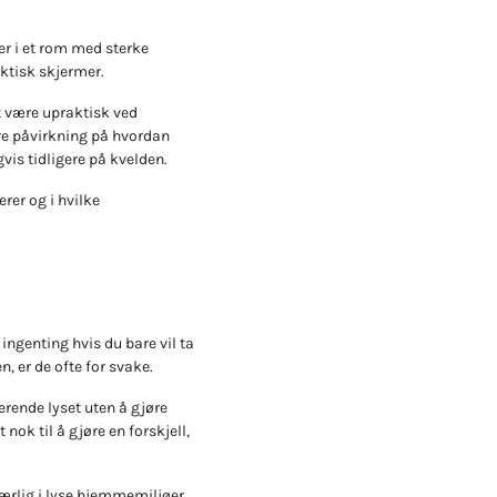
er i et rom med sterke
aktisk skjermer.
t være upraktisk ved
ørre påvirkning på hvordan
vis tidligere på kvelden.
rer og i hvilke
ingenting hvis du bare vil ta
 er de ofte for svake.
rende lyset uten å gjøre
nok til å gjøre en forskjell,
særlig i lyse hjemmemiljøer