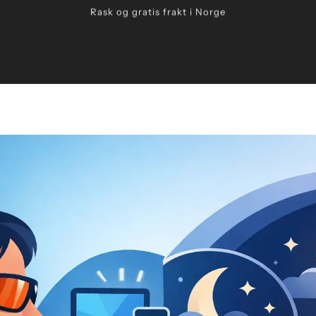
2 års garanti
ter
De 3 nivåene av lang levetid
Optimaliseringsblogg
Om oss
Kon