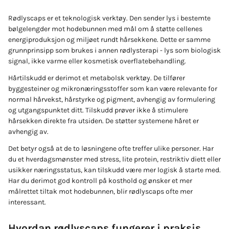
Rødlyscaps er et teknologisk verktøy. Den sender lys i bestemte
bølgelengder mot hodebunnen med mål om å støtte cellenes
energiproduksjon og miljøet rundt hårsekkene. Dette er samme
grunnprinsipp som brukes i annen rødlysterapi - lys som biologisk
signal, ikke varme eller kosmetisk overflatebehandling.
Hårtilskudd er derimot et metabolsk verktøy. De tilfører
byggesteiner og mikronæringsstoffer som kan være relevante for
normal hårvekst, hårstyrke og pigment, avhengig av formulering
og utgangspunktet ditt. Tilskudd prøver ikke å stimulere
hårsekken direkte fra utsiden. De støtter systemene håret er
avhengig av.
Det betyr også at de to løsningene ofte treffer ulike personer. Har
du et hverdagsmønster med stress, lite protein, restriktiv diett eller
usikker næringsstatus, kan tilskudd være mer logisk å starte med.
Har du derimot god kontroll på kosthold og ønsker et mer
målrettet tiltak mot hodebunnen, blir rødlyscaps ofte mer
interessant.
Hvordan rødlyscaps fungerer i praksis