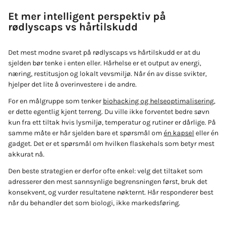
Et mer intelligent perspektiv på
rødlyscaps vs hårtilskudd
Det mest modne svaret på rødlyscaps vs hårtilskudd er at du
sjelden bør tenke i enten eller. Hårhelse er et output av energi,
næring, restitusjon og lokalt vevsmiljø. Når én av disse svikter,
hjelper det lite å overinvestere i de andre.
For en målgruppe som tenker
biohacking og helseoptimalisering
,
er dette egentlig kjent terreng. Du ville ikke forventet bedre søvn
kun fra ett tiltak hvis lysmiljø, temperatur og rutiner er dårlige. På
samme måte er hår sjelden bare et spørsmål om
én kapsel
eller én
gadget. Det er et spørsmål om hvilken flaskehals som betyr mest
akkurat nå.
Den beste strategien er derfor ofte enkel: velg det tiltaket som
adresserer den mest sannsynlige begrensningen først, bruk det
konsekvent, og vurder resultatene nøkternt. Hår responderer best
når du behandler det som biologi, ikke markedsføring.