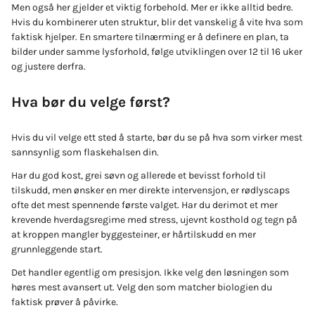
Men også her gjelder et viktig forbehold. Mer er ikke alltid bedre.
Hvis du kombinerer uten struktur, blir det vanskelig å vite hva som
faktisk hjelper. En smartere tilnærming er å definere en plan, ta
bilder under samme lysforhold, følge utviklingen over 12 til 16 uker
og justere derfra.
Hva bør du velge først?
Hvis du vil velge ett sted å starte, bør du se på hva som virker mest
sannsynlig som flaskehalsen din.
Har du god kost, grei søvn og allerede et bevisst forhold til
tilskudd, men ønsker en mer direkte intervensjon, er rødlyscaps
ofte det mest spennende første valget. Har du derimot et mer
krevende hverdagsregime med stress, ujevnt kosthold og tegn på
at kroppen mangler byggesteiner, er hårtilskudd en mer
grunnleggende start.
Det handler egentlig om presisjon. Ikke velg den løsningen som
høres mest avansert ut. Velg den som matcher biologien du
faktisk prøver å påvirke.