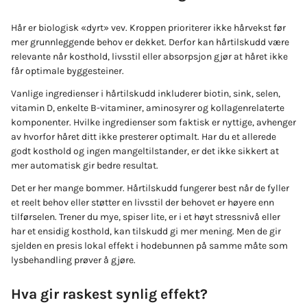
Hår er biologisk «dyrt» vev. Kroppen prioriterer ikke hårvekst før
mer grunnleggende behov er dekket. Derfor kan hårtilskudd være
relevante når kosthold, livsstil eller absorpsjon gjør at håret ikke
får optimale byggesteiner.
Vanlige ingredienser i hårtilskudd inkluderer biotin, sink, selen,
vitamin D, enkelte B-vitaminer, aminosyrer og kollagenrelaterte
komponenter. Hvilke ingredienser som faktisk er nyttige, avhenger
av hvorfor håret ditt ikke presterer optimalt. Har du et allerede
godt kosthold og ingen mangeltilstander, er det ikke sikkert at
mer automatisk gir bedre resultat.
Det er her mange bommer. Hårtilskudd fungerer best når de fyller
et reelt behov eller støtter en livsstil der behovet er høyere enn
tilførselen. Trener du mye, spiser lite, er i et høyt stressnivå eller
har et ensidig kosthold, kan tilskudd gi mer mening. Men de gir
sjelden en presis lokal effekt i hodebunnen på samme måte som
lysbehandling prøver å gjøre.
Hva gir raskest synlig effekt?