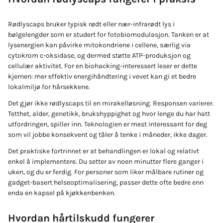
Rødlyscaps bruker typisk rødt eller nær-infrarødt lys i
bølgelengder som er studert for fotobiomodulasjon. Tanken er at
lysenergien kan påvirke mitokondriene i cellene, særlig via
cytokrom c-oksidase, og dermed støtte ATP-produksjon og
cellulær aktivitet. For en biohacking-interessert leser er dette
kjernen: mer effektiv energihåndtering i vevet kan gi et bedre
lokalmiljø for hårsekkene.
Det gjør ikke rødlyscaps til en mirakelløsning. Responsen varierer.
Tetthet, alder, genetikk, brukshyppighet og hvor lenge du har hatt
utfordringen, spiller inn. Teknologien er mest interessant for deg
som vil jobbe konsekvent og tåler å tenke i måneder, ikke dager.
Det praktiske fortrinnet er at behandlingen er lokal og relativt
enkel å implementere. Du setter av noen minutter flere ganger i
uken, og du er ferdig. For personer som liker målbare rutiner og
gadget-basert helseoptimalisering, passer dette ofte bedre enn
enda en kapsel på kjøkkenbenken.
Hvordan hårtilskudd fungerer