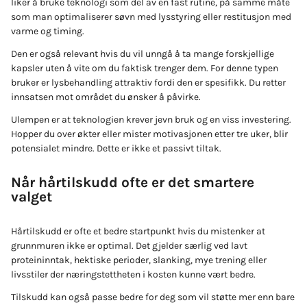
liker å bruke teknologi som del av en fast rutine, på samme måte
som man optimaliserer søvn med lysstyring eller restitusjon med
varme og timing.
Den er også relevant hvis du vil unngå å ta mange forskjellige
kapsler uten å vite om du faktisk trenger dem. For denne typen
bruker er lysbehandling attraktiv fordi den er spesifikk. Du retter
innsatsen mot området du ønsker å påvirke.
Ulempen er at teknologien krever jevn bruk og en viss investering.
Hopper du over økter eller mister motivasjonen etter tre uker, blir
potensialet mindre. Dette er ikke et passivt tiltak.
Når hårtilskudd ofte er det smartere
valget
Hårtilskudd er ofte et bedre startpunkt hvis du mistenker at
grunnmuren ikke er optimal. Det gjelder særlig ved lavt
proteininntak, hektiske perioder, slanking, mye trening eller
livsstiler der næringstettheten i kosten kunne vært bedre.
Tilskudd kan også passe bedre for deg som vil støtte mer enn bare