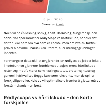
8. juni 2026
Skrevet av
Admin
Noen vil ha én løsning som gjør alt. Hårbiologi fungerer sjelden
sånn. Når spørsmålet er rødlyscaps vs hårtilskudd, handler det
derfor ikke bare om hva som er «best», men om hva du faktisk
prøver å påvirke - hårsekken utenfra, eller næringsgrunnlaget
innenfra.
For mange er dette skillet avgjørende. En rødlyscaps jobber lokalt
i hodebunnen gjennom
fotobiomodulasjon
, mens hårtilskudd
retter seg mot faktorer som næringsstatus, proteinsyntese og
generell hårkvalitet. Begge kan være relevante, men de spiller
forskjellige roller. Hvis du vil optimalisere fremfor å gjette, må du
forstå mekanismen først.
Rødlyscaps vs hårtilskudd - den korte
forskjellen