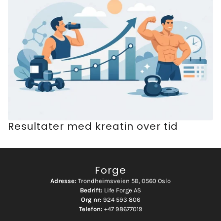
Resultater med kreatin over tid
Forge
Adresse:
Trondheimsveien 5B, 0560 Oslo
Bedrift:
Life Forge AS
Org nr:
924 593 806
Telefon:
+47 98677019