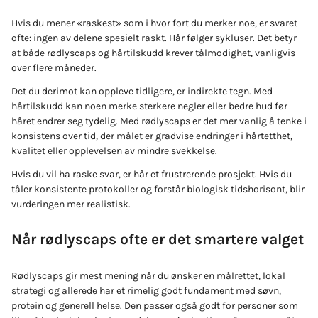
Hvis du mener «raskest» som i hvor fort du merker noe, er svaret
ofte: ingen av delene spesielt raskt. Hår følger sykluser. Det betyr
at både rødlyscaps og hårtilskudd krever tålmodighet, vanligvis
over flere måneder.
Det du derimot kan oppleve tidligere, er indirekte tegn. Med
hårtilskudd kan noen merke sterkere negler eller bedre hud før
håret endrer seg tydelig. Med rødlyscaps er det mer vanlig å tenke i
konsistens over tid, der målet er gradvise endringer i hårtetthet,
kvalitet eller opplevelsen av mindre svekkelse.
Hvis du vil ha raske svar, er hår et frustrerende prosjekt. Hvis du
tåler konsistente protokoller og forstår biologisk tidshorisont, blir
vurderingen mer realistisk.
Når rødlyscaps ofte er det smartere valget
Rødlyscaps gir mest mening når du ønsker en målrettet, lokal
strategi og allerede har et rimelig godt fundament med søvn,
protein og generell helse. Den passer også godt for personer som