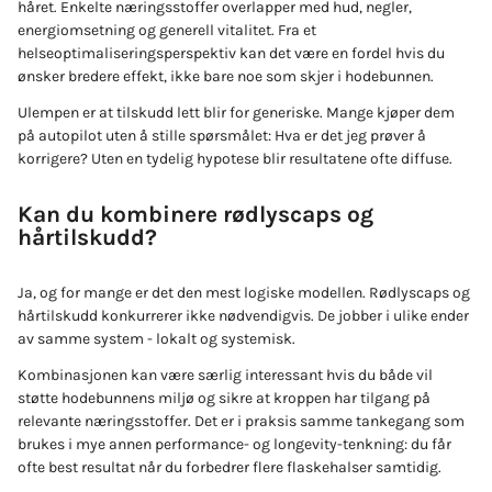
håret. Enkelte næringsstoffer overlapper med hud, negler,
energiomsetning og generell vitalitet. Fra et
helseoptimaliseringsperspektiv kan det være en fordel hvis du
ønsker bredere effekt, ikke bare noe som skjer i hodebunnen.
Ulempen er at tilskudd lett blir for generiske. Mange kjøper dem
på autopilot uten å stille spørsmålet: Hva er det jeg prøver å
korrigere? Uten en tydelig hypotese blir resultatene ofte diffuse.
Kan du kombinere rødlyscaps og
hårtilskudd?
Ja, og for mange er det den mest logiske modellen. Rødlyscaps og
hårtilskudd konkurrerer ikke nødvendigvis. De jobber i ulike ender
av samme system - lokalt og systemisk.
Kombinasjonen kan være særlig interessant hvis du både vil
støtte hodebunnens miljø og sikre at kroppen har tilgang på
relevante næringsstoffer. Det er i praksis samme tankegang som
brukes i mye annen performance- og longevity-tenkning: du får
ofte best resultat når du forbedrer flere flaskehalser samtidig.