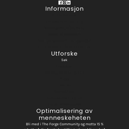
Informasjon
Vilkår for bruk
Personvernerklæring
Retningslinjer for frakt
Retur og angrerett
Vanlige spørsmål Rødlysmaske
Vanlige spørsmål Blålys Briller
Utforske
Søk
Produkter
Tre steg til et lengre liv
Blogg
Om oss
Kontakt oss
Ambassadørprogram
Forge-fellesskapet
Optimalisering av
menneskeheten
Bli med i The Forge Community og motta 15 %