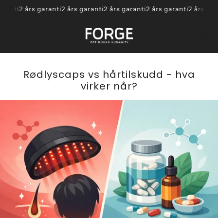
ranti
2 års garanti
2 års garanti
2 års garanti
2 års garanti
2 års gara
Rødlyscaps vs hårtilskudd - hva
virker når?