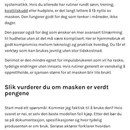
systematikk. Hvis du allerede har rutiner rundt søvn, trening,
kosttilskudd
eller hudpleie, er det langt lettere å få nytte av
masken. Den fungerer godt for deg som tenker i måneder, ikke
dager.
Den passer også for deg som ønsker en mer avansert tilnærming
til hudhelse uten at det må være komplisert. Her er hjemmebruk et
godt kompromiss mellom teknologi og praktisk hverdag. Du får et
verktøy som kan brukes jevnlig uten stor tidskostnad.
Derimot er den mindre egnet for impulsbrukeren som vil ha raske,
tydelige endringer uten innsats. Hvis rutiner generelt er vanskelig å
opprettholde, er sjansen større for at masken blir lite brukt.
Slik vurderer du om masken er verdt
pengene
Start med ett spørsmål: Kommer jeg faktisk til å bruke den? Hvis
svaret er nei, er selv den beste modellen feil kjøp. Etter det bør du
se på dokumentasjon, spesifikasjoner og hvor tydelig
produsenten er om bruk. Seriøse aktører forklarer hvordan