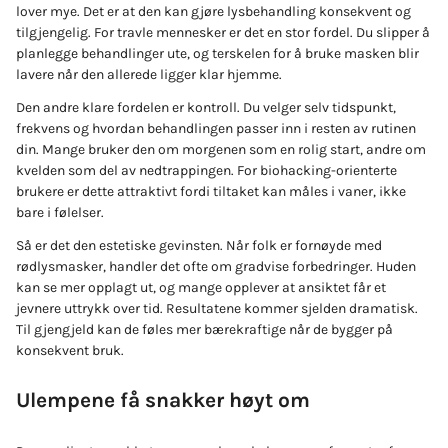
lover mye. Det er at den kan gjøre lysbehandling konsekvent og
tilgjengelig. For travle mennesker er det en stor fordel. Du slipper å
planlegge behandlinger ute, og terskelen for å bruke masken blir
lavere når den allerede ligger klar hjemme.
Den andre klare fordelen er kontroll. Du velger selv tidspunkt,
frekvens og hvordan behandlingen passer inn i resten av rutinen
din. Mange bruker den om morgenen som en rolig start, andre om
kvelden som del av nedtrappingen. For biohacking-orienterte
brukere er dette attraktivt fordi tiltaket kan måles i vaner, ikke
bare i følelser.
Så er det den estetiske gevinsten. Når folk er fornøyde med
rødlysmasker, handler det ofte om gradvise forbedringer. Huden
kan se mer opplagt ut, og mange opplever at ansiktet får et
jevnere uttrykk over tid. Resultatene kommer sjelden dramatisk.
Til gjengjeld kan de føles mer bærekraftige når de bygger på
konsekvent bruk.
Ulempene få snakker høyt om