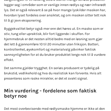
legger seg i områder som er vanlige innen rødlys og nær-infrarødt
lys. Det er også relevant å se på hvor mange lyskilder masken har,
hvordan lyset fordeles over ansiktet, og om masken sitter tett nok
til å gi jevn eksponering.
Byggekvalitet betyr også mer enn det høres ut. En maske som er
stiv, tung eller upraktisk, blir fort liggende i skuffen. For
hjemmebruk er det nesten alltid bedre med en løsning som gjør
det lett å gjennomføre 10 til 20 minutter uten friksjon. Batteri,
kontrollenhet, øyekomfort og materialvalg påvirker faktisk
sannsynligheten for at du bruker produktet lenge nok til å vurdere
effekt.
Det samme gjelder trygghet. En seriøs produsent er tydelig på
brukstid, vedlikehold og hva du realistisk kan forvente. Hvis alt
presenteres som raske mirakler, er det et svakt signal.
Min vurdering - fordelene som faktisk
betyr noe
Det mest overbevisende med rødlysmaske hjemme er ikke at den