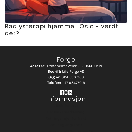
Rødlysterapi hjemme i Oslo - verdt
det?
Forge
Adresse:
Trondheimsveien 5B, 0560 Oslo
Bedrift:
Life Forge AS
Org nr:
924 593 806
Telefon:
+47 98677019
Informasjon
Vilkår for bruk
Personvernerklæring
Retningslinjer for frakt
Retur og angrerett
Vanlige spørsmål Rødlysmaske