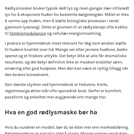
Rødlysmasker bruker typisk rødt lys og noen ganger nær-infrarødt
lys for å eksponere huden for bestemte bølgelengder. Målet er ikke
å varme opp huden, men å støtte biologiske prosesser i vevet
gjennom lysenergi. Dette er grunnen til at rødlysterapi ofte kobles
til
fotobiomodulasjon
og cellulær energiomsetning.
I praksis er hjemmebruk mest relevant for deg som ønsker støtte
til hudens kvalitet over tid. Mange ser etter jevnere hudtone, bedre
spenst og et friskere uttrykk. Det betyr ikke at alle får dramatiske
resultater, og det betyr definitivt ikke at masken erstatter søvn,
ernæring eller god hudpleie. Men den kan være et nyttig tillegg når
den brukes konsekvent.
Den største styrken ved hjemmebruk er frekvens. Korte,
regelmessige økter slår ofte sporadisk bruk. Derfor er komfort,
passform og enkelhet mer avgjørende enn mange tror.
Hva en god rødlysmaske bør ha
Hvis du vurderer en modell, bør du se etter mer enn markedsføring.
Bølgelengder er et naturlig sted å starte. Mange seriøse produkter