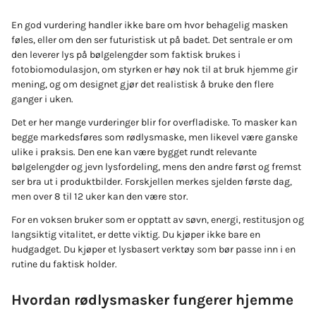
En god vurdering handler ikke bare om hvor behagelig masken
føles, eller om den ser futuristisk ut på badet. Det sentrale er om
den leverer lys på bølgelengder som faktisk brukes i
fotobiomodulasjon, om styrken er høy nok til at bruk hjemme gir
mening, og om designet gjør det realistisk å bruke den flere
ganger i uken.
Det er her mange vurderinger blir for overfladiske. To masker kan
begge markedsføres som rødlysmaske, men likevel være ganske
ulike i praksis. Den ene kan være bygget rundt relevante
bølgelengder og jevn lysfordeling, mens den andre først og fremst
ser bra ut i produktbilder. Forskjellen merkes sjelden første dag,
men over 8 til 12 uker kan den være stor.
For en voksen bruker som er opptatt av søvn, energi, restitusjon og
langsiktig vitalitet, er dette viktig. Du kjøper ikke bare en
hudgadget. Du kjøper et lysbasert verktøy som bør passe inn i en
rutine du faktisk holder.
Hvordan rødlysmasker fungerer hjemme