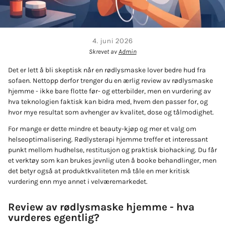
4. juni 2026
Skrevet av
Admin
Det er lett å bli skeptisk når en rødlysmaske lover bedre hud fra
sofaen. Nettopp derfor trenger du en ærlig review av rødlysmaske
hjemme - ikke bare flotte før- og etterbilder, men en vurdering av
hva teknologien faktisk kan bidra med, hvem den passer for, og
hvor mye resultat som avhenger av kvalitet, dose og tålmodighet.
For mange er dette mindre et beauty-kjøp og mer et valg om
helseoptimalisering. Rødlysterapi hjemme treffer et interessant
punkt mellom hudhelse, restitusjon og praktisk biohacking. Du får
et verktøy som kan brukes jevnlig uten å booke behandlinger, men
det betyr også at produktkvaliteten må tåle en mer kritisk
vurdering enn mye annet i velværemarkedet.
Review av rødlysmaske hjemme - hva
vurderes egentlig?