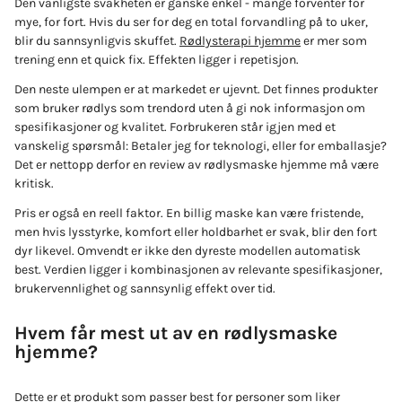
Den vanligste svakheten er ganske enkel - mange forventer for
mye, for fort. Hvis du ser for deg en total forvandling på to uker,
blir du sannsynligvis skuffet.
Rødlysterapi hjemme
er mer som
trening enn et quick fix. Effekten ligger i repetisjon.
Den neste ulempen er at markedet er ujevnt. Det finnes produkter
som bruker rødlys som trendord uten å gi nok informasjon om
spesifikasjoner og kvalitet. Forbrukeren står igjen med et
vanskelig spørsmål: Betaler jeg for teknologi, eller for emballasje?
Det er nettopp derfor en review av rødlysmaske hjemme må være
kritisk.
Pris er også en reell faktor. En billig maske kan være fristende,
men hvis lysstyrke, komfort eller holdbarhet er svak, blir den fort
dyr likevel. Omvendt er ikke den dyreste modellen automatisk
best. Verdien ligger i kombinasjonen av relevante spesifikasjoner,
brukervennlighet og sannsynlig effekt over tid.
Hvem får mest ut av en rødlysmaske
hjemme?
Dette er et produkt som passer best for personer som liker