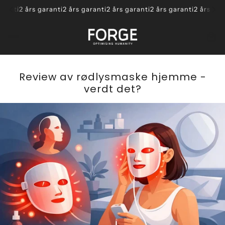
ranti
2 års garanti
2 års garanti
2 års garanti
2 års garanti
2 års gara
Review av rødlysmaske hjemme -
verdt det?