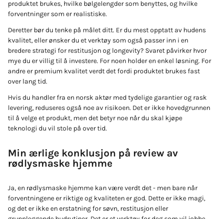
produktet brukes, hvilke bølgelengder som benyttes, og hvilke
forventninger som er realistiske.
Deretter bør du tenke på målet ditt. Er du mest opptatt av hudens
kvalitet, eller ønsker du et verktøy som også passer inn i en
bredere strategi for restitusjon og longevity? Svaret påvirker hvor
mye du er villig til å investere. For noen holder en enkel løsning. For
andre er premium kvalitet verdt det fordi produktet brukes fast
over lang tid.
Hvis du handler fra en norsk aktør med tydelige garantier og rask
levering, reduseres også noe av risikoen. Det er ikke hovedgrunnen
til å velge et produkt, men det betyr noe når du skal kjøpe
teknologi du vil stole på over tid.
Min ærlige konklusjon på review av
rødlysmaske hjemme
Ja, en rødlysmaske hjemme kan være verdt det - men bare når
forventningene er riktige og kvaliteten er god. Dette er ikke magi,
og det er ikke en erstatning for søvn, restitusjon eller
grunnleggende hudrutiner. Det er et verktøy for deg som vil jobbe