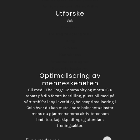
Vanlige spørsmål Blålys Briller
Utforske
Søk
Produkter
Tre steg til et lengre liv
Blogg
Om oss
Kontakt oss
Ambassadørprogram
Forge-fellesskapet
Optimalisering av
menneskeheten
Bli med i The Forge Community og motta 15 %
rabatt på din første bestilling, pluss bli med på
vårt treff for lang levetid og helseoptimalisering i
Oslo hvor du kan møte andre helseentusiaster
mens du gjør morsomme aktiviteter som
badstue, kajakkpadling og utendørs
treningsøkter.