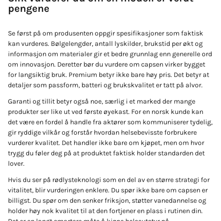
pengene
Se først på om produsenten oppgir spesifikasjoner som faktisk
kan vurderes. Bølgelengder, antall lyskilder, brukstid per økt og
informasjon om materialer gir et bedre grunnlag enn generelle ord
om innovasjon. Deretter bør du vurdere om capsen virker bygget
for langsiktig bruk. Premium betyr ikke bare høy pris. Det betyr at
detaljer som passform, batteri og brukskvalitet er tatt på alvor.
Garanti og tillit betyr også noe, særlig i et marked der mange
produkter ser like ut ved første øyekast. For en norsk kunde kan
det være en fordel å handle fra aktører som kommuniserer tydelig,
gir ryddige vilkår og forstår hvordan helsebevisste forbrukere
vurderer kvalitet. Det handler ikke bare om kjøpet, men om hvor
trygg du føler deg på at produktet faktisk holder standarden det
lover.
Hvis du ser på rødlysteknologi som en del av en større strategi for
vitalitet, blir vurderingen enklere. Du spør ikke bare om capsen er
billigst. Du spør om den senker friksjon, støtter vanedannelse og
holder høy nok kvalitet til at den fortjener en plass i rutinen din.