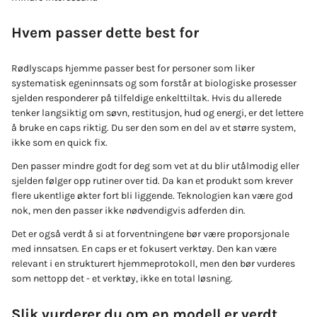
Hvem passer dette best for
Rødlyscaps hjemme passer best for personer som liker
systematisk egeninnsats og som forstår at biologiske prosesser
sjelden responderer på tilfeldige enkelttiltak. Hvis du allerede
tenker langsiktig om søvn, restitusjon, hud og energi, er det lettere
å bruke en caps riktig. Du ser den som en del av et større system,
ikke som en quick fix.
Den passer mindre godt for deg som vet at du blir utålmodig eller
sjelden følger opp rutiner over tid. Da kan et produkt som krever
flere ukentlige økter fort bli liggende. Teknologien kan være god
nok, men den passer ikke nødvendigvis adferden din.
Det er også verdt å si at forventningene bør være proporsjonale
med innsatsen. En caps er et fokusert verktøy. Den kan være
relevant i en strukturert hjemmeprotokoll, men den bør vurderes
som nettopp det - et verktøy, ikke en total løsning.
Slik vurderer du om en modell er verdt