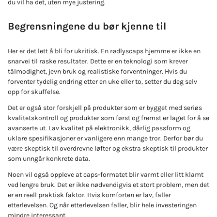
du vil ha det, uten mye justering.
Begrensningene du bør kjenne til
Her er det lett å bli for ukritisk. En rødlyscaps hjemme er ikke en
snarvei til raske resultater. Dette er en teknologi som krever
tålmodighet, jevn bruk og realistiske forventninger. Hvis du
forventer tydelig endring etter en uke eller to, setter du deg selv
opp for skuffelse.
Det er også stor forskjell på produkter som er bygget med seriøs
kvalitetskontroll og produkter som først og fremst er laget for å se
avanserte ut. Lav kvalitet på elektronikk, dårlig passform og
uklare spesifikasjoner er vanligere enn mange tror. Derfor bør du
være skeptisk til overdrevne løfter og ekstra skeptisk til produkter
som unngår konkrete data.
Noen vil også oppleve at caps-formatet blir varmt eller litt klamt
ved lengre bruk. Det er ikke nødvendigvis et stort problem, men det
er en reell praktisk faktor. Hvis komforten er lav, faller
etterlevelsen. Og når etterlevelsen faller, blir hele investeringen
mindre interessant.