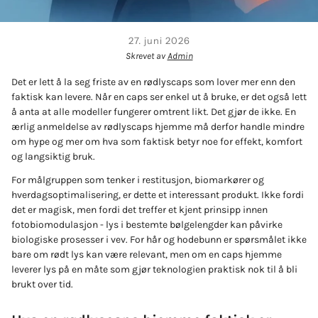
27. juni 2026
Skrevet av
Admin
Det er lett å la seg friste av en rødlyscaps som lover mer enn den
faktisk kan levere. Når en caps ser enkel ut å bruke, er det også lett
å anta at alle modeller fungerer omtrent likt. Det gjør de ikke. En
ærlig anmeldelse av rødlyscaps hjemme må derfor handle mindre
om hype og mer om hva som faktisk betyr noe for effekt, komfort
og langsiktig bruk.
For målgruppen som tenker i restitusjon, biomarkører og
hverdagsoptimalisering, er dette et interessant produkt. Ikke fordi
det er magisk, men fordi det treffer et kjent prinsipp innen
fotobiomodulasjon - lys i bestemte bølgelengder kan påvirke
biologiske prosesser i vev. For hår og hodebunn er spørsmålet ikke
bare om rødt lys kan være relevant, men om en caps hjemme
leverer lys på en måte som gjør teknologien praktisk nok til å bli
brukt over tid.