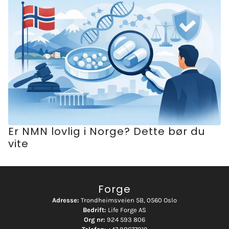
Er NMN lovlig i Norge? Dette bør du
vite
Forge
Adresse:
Trondheimsveien 5B, 0560 Oslo
Bedrift:
Life Forge AS
Org nr:
924 593 806