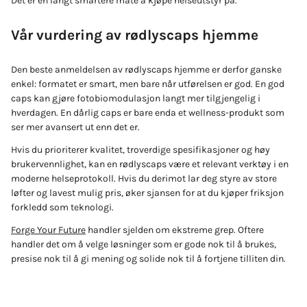
Det er en langt smartere måte å kjøpe helseutstyr på.
Vår vurdering av rødlyscaps hjemme
Den beste anmeldelsen av rødlyscaps hjemme er derfor ganske
enkel: formatet er smart, men bare når utførelsen er god. En god
caps kan gjøre fotobiomodulasjon langt mer tilgjengelig i
hverdagen. En dårlig caps er bare enda et wellness-produkt som
ser mer avansert ut enn det er.
Hvis du prioriterer kvalitet, troverdige spesifikasjoner og høy
brukervennlighet, kan en rødlyscaps være et relevant verktøy i en
moderne helseprotokoll. Hvis du derimot lar deg styre av store
løfter og lavest mulig pris, øker sjansen for at du kjøper friksjon
forkledd som teknologi.
Forge Your Future
handler sjelden om ekstreme grep. Oftere
handler det om å velge løsninger som er gode nok til å brukes,
presise nok til å gi mening og solide nok til å fortjene tilliten din.