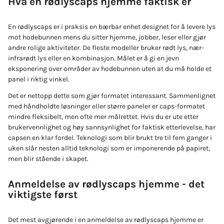
Hva en rødlyscaps hjemme faktisk er
En rødlyscaps er i praksis en bærbar enhet designet for å levere lys
mot hodebunnen mens du sitter hjemme, jobber, leser eller gjør
andre rolige aktiviteter. De fleste modeller bruker rødt lys, nær-
infrarødt lys eller en kombinasjon. Målet er å gi en jevn
eksponering over områder av hodebunnen uten at du må holde et
panel i riktig vinkel.
Det er nettopp dette som gjør formatet interessant. Sammenlignet
med håndholdte løsninger eller større paneler er caps-formatet
mindre fleksibelt, men ofte mer målrettet. Hvis du er ute etter
brukervennlighet og høy sannsynlighet for faktisk etterlevelse, har
capsen en klar fordel. Teknologi som blir brukt tre til fem ganger i
uken slår nesten alltid teknologi som er imponerende på papiret,
men blir stående i skapet.
Anmeldelse av rødlyscaps hjemme - det
viktigste først
Det mest avgjørende i en anmeldelse av rødlyscaps hjemme er