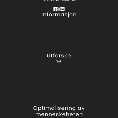
Telefon:
+47 98677019
Informasjon
Vilkår for bruk
Personvernerklæring
Retningslinjer for frakt
Retur og angrerett
Vanlige spørsmål Rødlysmaske
Vanlige spørsmål Blålys Briller
Utforske
Søk
Produkter
Tre steg til et lengre liv
Blogg
Om oss
Kontakt oss
Ambassadørprogram
Forge-fellesskapet
Optimalisering av
menneskeheten