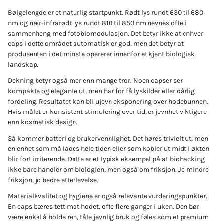
Bølgelengde er et naturlig startpunkt. Rødt lys rundt 630 til 680
nm og nær-infrarødt lys rundt 810 til 850 nm nevnes ofte i
sammenheng med fotobiomodulasjon. Det betyr ikke at enhver
caps i dette området automatisk er god, men det betyr at
produsenten i det minste opererer innenfor et kjent biologisk
landskap.
Dekning betyr også mer enn mange tror. Noen capser ser
kompakte og elegante ut, men har for få lyskilder eller dårlig
fordeling. Resultatet kan bli ujevn eksponering over hodebunnen.
Hvis målet er konsistent stimulering over tid, er jevnhet viktigere
enn kosmetisk design.
Så kommer batteri og brukervennlighet. Det høres trivielt ut, men
en enhet som må lades hele tiden eller som kobler ut midt i økten
blir fort irriterende. Dette er et typisk eksempel på at biohacking
ikke bare handler om biologien, men også om friksjon. Jo mindre
friksjon, jo bedre etterlevelse.
Materialkvalitet og hygiene er også relevante vurderingspunkter.
En caps bæres tett mot hodet, ofte flere ganger i uken. Den bør
være enkel å holde ren, tåle jevnlig bruk og føles som et premium