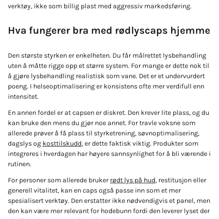
verktøy, ikke som billig plast med aggressiv markedsføring.
Hva fungerer bra med rødlyscaps hjemme
Den største styrken er enkelheten. Du får målrettet lysbehandling
uten å måtte rigge opp et større system. For mange er dette nok til
å gjøre lysbehandling realistisk som vane. Det er et undervurdert
poeng. I helseoptimalisering er konsistens ofte mer verdifull enn
intensitet.
En annen fordel er at capsen er diskret. Den krever lite plass, og du
kan bruke den mens du gjør noe annet. For travle voksne som
allerede prøver å få plass til styrketrening, søvnoptimalisering,
dagslys og
kosttilskudd
, er dette faktisk viktig. Produkter som
integreres i hverdagen har høyere sannsynlighet for å bli værende i
rutinen.
For personer som allerede bruker
rødt lys på hud
, restitusjon eller
generell vitalitet, kan en caps også passe inn som et mer
spesialisert verktøy. Den erstatter ikke nødvendigvis et panel, men
den kan være mer relevant for hodebunn fordi den leverer lyset der