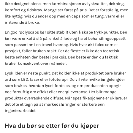
ikke designet alene, men kombinasjonen av lyskvalitet, dekning,
komfort og tidskrav. Mange ser først på pris. Det er forståelig, men
lite nyttig hvis du ender opp med en caps som er tung, varm eller
irriterende å bruke.
En god rødlyscaps bør sitte stabilt uten å skape trykkpunkter. Den
bør være enkel å slå på, enkel å lade og ha et behandlingsoppsett
som passer inn i en travel hverdag. Hvis hver økt føles som et
prosjekt, faller bruken raskt. For de fleste er ikke den teoretisk
beste enheten den beste i praksis. Den beste er den du faktisk
bruker konsekvent over måneder.
Lyskilden er neste punkt. Det holder ikke at produktet bare bruker
ord som LED, laser eller fototerapi. Du vil vite hvilke bølgelengder
som brukes, hvordan lyset fordeles, og om produsenten oppgir
noe fornuftig om effekt eller energileveranse. Her blir mange
produkter overraskende diffuse. Når spesifikasjonene er uklare, er
det ofte et tegn på at markedsføringen er sterkere enn
ingeniørarbeidet.
Hva du bør se etter før du kjøper