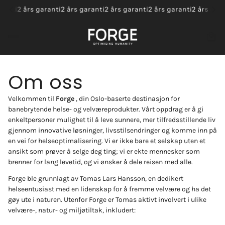
anti
2 års garanti
2 års garanti
2 års garanti
2 års garanti
2 års garan
Om oss
Velkommen til
Forge
, din Oslo-baserte destinasjon for
banebrytende helse- og velværeprodukter. Vårt oppdrag er å gi
enkeltpersoner mulighet til å leve sunnere, mer tilfredsstillende liv
gjennom innovative løsninger, livsstilsendringer og komme inn på
en vei for helseoptimalisering. Vi er ikke bare et selskap uten et
ansikt som prøver å selge deg ting; vi er ekte mennesker som
brenner for lang levetid, og vi ønsker å dele reisen med alle.
Forge ble grunnlagt av Tomas Lars Hansson, en dedikert
helseentusiast med en lidenskap for å fremme velvære og ha det
gøy ute i naturen. Utenfor Forge er Tomas aktivt involvert i ulike
velvære-, natur- og miljøtiltak, inkludert: