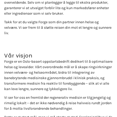
overveldende. Selv om vi planlegger å legge til ekstra produkter,
garanterer vi at utvalget forblir lite og kun markedsfører enheter
eller ingredienser som vi selv bruker.
Takk for at du valgte Forge som din partner innen helse og
velvære. Vi ser frem til å støtte reisen din mot et lengre og sunnere
liv.
Vår visjon
Forge er en Oslo-basert oppstartsbedrift dedikert til å optimalisere
helse og levealder. Vårt overordnede mål er å skape ringvirkninger
innen velvære- og helseområdet, bidra til integrering av
banebrytende medisinske gjennombrudd i klinisk praksis, og
transformere medisin fra reaktiv til forebyggende – slik at vi alle
kan leve lengre, sunnere og lykkeligere liv.
Vi ser for oss en fremtid der regenerativ medisin er tilgjengelig og
rimelig lokalt – det er ikke nødvendig å reise halvveis rundt jorden
for å motta livsforandrende behandlinger.