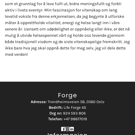
som et grunnlag for å leve fullt ut, bidra meningsfullt og forbli
aktiv i livets eventyr. Min fascinasjon for vitenskap om lang
levetid vokste fra denne erkjennelsen, da jeg begynte å utforske
måter å opprettholde vitalitet, energi og helse langt inn i våre
senere år. Uansett om udødelighet er oppnåelig eller ikke, er det nå
mulig å utvide helsespennet vårt og holde oss levende gjennom
både tradisjonell visdom og de siste vitenskapelige fremskritt. Jeg
ikke bare hva jeg skal oppnå dette for meg selv, jeg vil dele dette
med verden!
Forge
Adresse:
Trondheimsveien 5B, 0560 Oslo
Bedrift:
Life Forge AS
Org nr:
924 593 806
Telefon:
+47 98677019