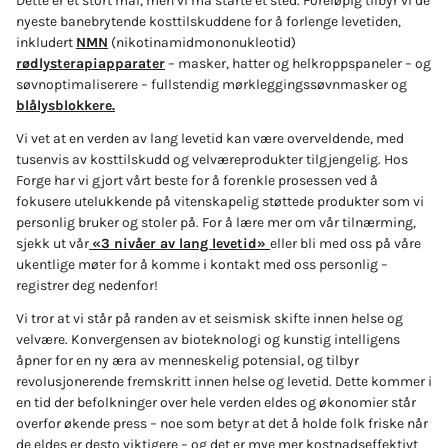
Dette er et stort mål, men vi må starte et sted. Foreløpig tilbyr vi de
nyeste banebrytende kosttilskuddene for å forlenge levetiden,
inkludert
NMN
(nikotinamidmononukleotid)
rødlysterapiapparater
– masker, hatter og helkroppspaneler – og
søvnoptimaliserere – fullstendig mørkleggingssøvnmasker og
blålysblokkere.
Vi vet at en verden av lang levetid kan være overveldende, med
tusenvis av kosttilskudd og velværeprodukter tilgjengelig. Hos
Forge har vi gjort vårt beste for å forenkle prosessen ved å
fokusere utelukkende på vitenskapelig støttede produkter som vi
personlig bruker og stoler på. For å lære mer om vår tilnærming,
sjekk ut vår
«3 nivåer av lang levetid»
eller bli med oss ​​på våre
ukentlige møter for å komme i kontakt med oss ​​personlig –
registrer deg nedenfor!
Vi tror at vi står på randen av et seismisk skifte innen helse og
velvære. Konvergensen av bioteknologi og kunstig intelligens
åpner for en ny æra av menneskelig potensial, og tilbyr
revolusjonerende fremskritt innen helse og levetid. Dette kommer i
en tid der befolkninger over hele verden eldes og økonomier står
overfor økende press – noe som betyr at det å holde folk friske når
de eldes er desto viktigere – og det er mye mer kostnadseffektivt