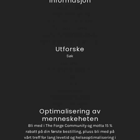
Informasjon
Vilkår for bruk
Personvernerklæring
Retningslinjer for frakt
Retur og angrerett
Vanlige spørsmål Rødlysmaske
Vanlige spørsmål Blålys Briller
Utforske
Søk
Produkter
Tre steg til et lengre liv
Blogg
Om oss
Kontakt oss
Ambassadørprogram
Forge-fellesskapet
Optimalisering av
menneskeheten
Bli med i The Forge Community og motta 15 %
rabatt på din første bestilling, pluss bli med på
vårt treff for lang levetid og helseoptimalisering i