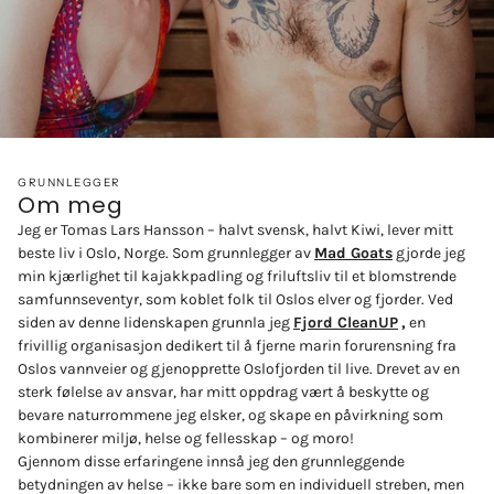
GRUNNLEGGER
Om meg
Jeg er Tomas Lars Hansson – halvt svensk, halvt Kiwi, lever mitt
beste liv i Oslo, Norge. Som grunnlegger av
Mad Goats
gjorde jeg
min kjærlighet til kajakkpadling og friluftsliv til et blomstrende
samfunnseventyr, som koblet folk til Oslos elver og fjorder. Ved
siden av denne lidenskapen grunnla jeg
Fjord CleanUP
,
en
frivillig organisasjon dedikert til å fjerne marin forurensning fra
Oslos vannveier og gjenopprette Oslofjorden til live. Drevet av en
sterk følelse av ansvar, har mitt oppdrag vært å beskytte og
bevare naturrommene jeg elsker, og skape en påvirkning som
kombinerer miljø, helse og fellesskap – og moro!
Gjennom disse erfaringene innså jeg den grunnleggende
betydningen av helse – ikke bare som en individuell streben, men