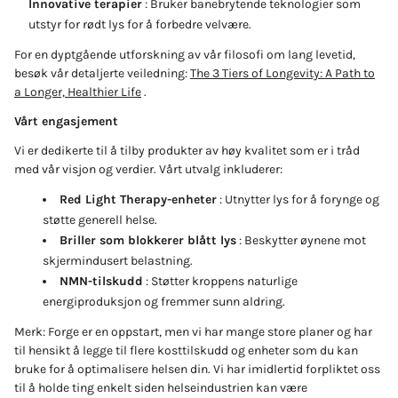
Innovative terapier
: Bruker banebrytende teknologier som
utstyr for rødt lys for å forbedre velvære.
For en dyptgående utforskning av vår filosofi om lang levetid,
besøk vår detaljerte veiledning:
The 3 Tiers of Longevity: A Path to
a Longer, Healthier Life
.
Vårt engasjement
Vi er dedikerte til å tilby produkter av høy kvalitet som er i tråd
med vår visjon og verdier. Vårt utvalg inkluderer:
Red Light Therapy-enheter
: Utnytter lys for å forynge og
støtte generell helse.
Briller som blokkerer blått lys
: Beskytter øynene mot
skjermindusert belastning.
NMN-tilskudd
: Støtter kroppens naturlige
energiproduksjon og fremmer sunn aldring.
Merk: Forge er en oppstart, men vi har mange store planer og har
til hensikt å legge til flere kosttilskudd og enheter som du kan
bruke for å optimalisere helsen din. Vi har imidlertid forpliktet oss
til å holde ting enkelt siden helseindustrien kan være